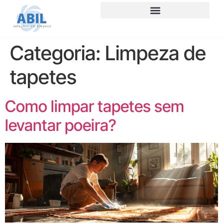
Categoria:
Limpeza de
tapetes
Como limpar tapetes sem
levantar poeira?