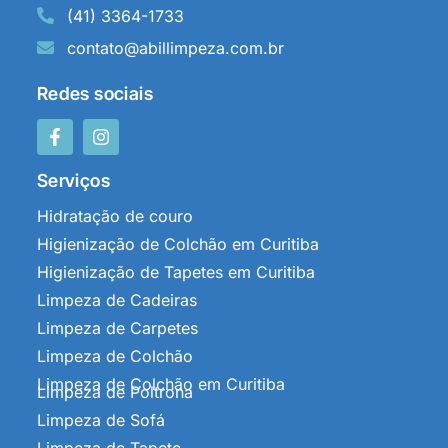
(41) 3364-1733
contato@abillimpeza.com.br
Redes sociais
Serviços
Hidratação de couro
Higienização de Colchão em Curitiba
Higienização de Tapetes em Curitiba
Limpeza de Cadeiras
Limpeza de Carpetes
Limpeza de Colchão
Limpeza de Colchão em Curitiba
Limpeza de Poltrona
Limpeza de Sofá
Limpeza de Tapete