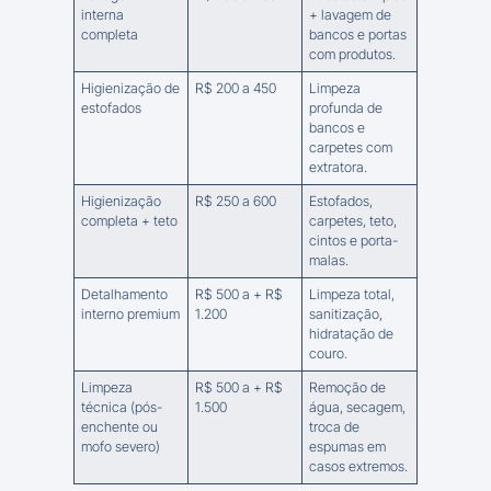
interna
+ lavagem de
completa
bancos e portas
com produtos.
Higienização de
R$ 200 a 450
Limpeza
estofados
profunda de
bancos e
carpetes com
extratora.
Higienização
R$ 250 a 600
Estofados,
completa + teto
carpetes, teto,
cintos e porta-
malas.
Detalhamento
R$ 500 a + R$
Limpeza total,
interno premium
1.200
sanitização,
hidratação de
couro.
Limpeza
R$ 500 a + R$
Remoção de
técnica (pós-
1.500
água, secagem,
enchente ou
troca de
mofo severo)
espumas em
casos extremos.